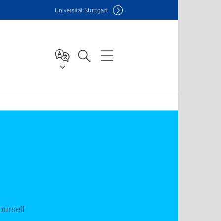
Uni
versität Stuttgart
ourself