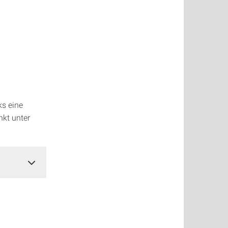
ks eine
kt unter