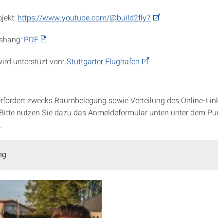
ojekt:
https://www.youtube.com/@build2fly7
ushang:
PDF
wird unterstüzt vom
Stuttgarter Flughafen
.
erfordert zwecks Raumbelegung sowie Verteilung des Online-Lin
itte nutzen Sie dazu das Anmeldeformular unten unter dem Pun
.
ng