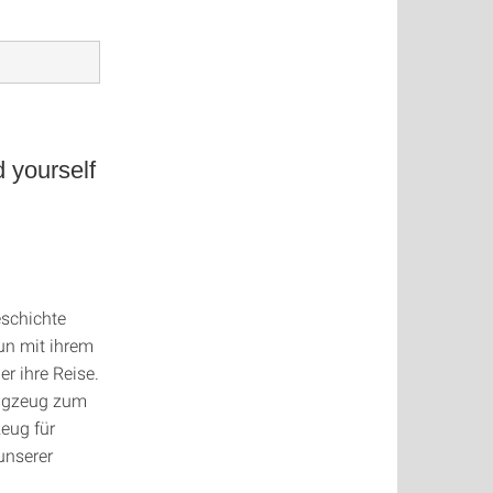
d yourself
eschichte
nun mit ihrem
r ihre Reise.
lugzeug zum
zeug für
unserer